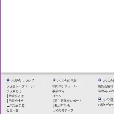
示現会について
示現会の活動
示現会
示現会トップページ
年間スケジュール
展覧会情報
示現会とは
事業報告
示現会への
├
示現会とは
コラム
その他
├
示現会小史
├
写生研修会レポート
お問い合わ
∟
示現会定款
├
私の写生地
会員一覧
∟
私のモチーフ