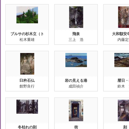
ブルサの杉木立（ト
飛泉
大和額安
松木重雄
三上 浩
内藤定
臼杵石仏
岩の見える港
暦日・
館野良行
成田禎介
鈴木 
冬枯れの刻
街
刻