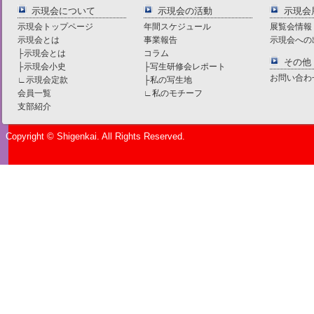
示現会について
示現会の活動
示現会
示現会トップページ
年間スケジュール
展覧会情報
示現会とは
事業報告
示現会への
├
示現会とは
コラム
その他
├
示現会小史
├
写生研修会レポート
お問い合わ
∟
示現会定款
├
私の写生地
会員一覧
∟
私のモチーフ
支部紹介
Copyright © Shigenkai. All Rights Reserved.