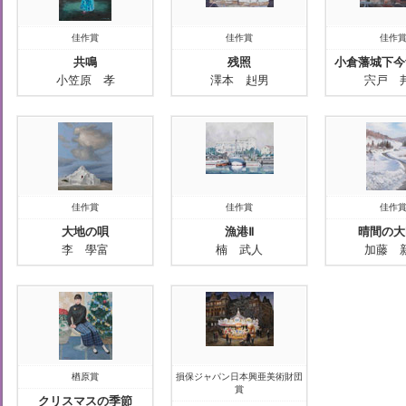
佳作賞
佳作賞
佳作
共鳴
残照
小倉藩城下今
小笠原 孝
澤本 赳男
宍戸 
佳作賞
佳作賞
佳作
大地の唄
漁港Ⅱ
晴間の大
李 學富
楠 武人
加藤 
楢原賞
損保ジャパン日本興亜美術財団
賞
クリスマスの季節