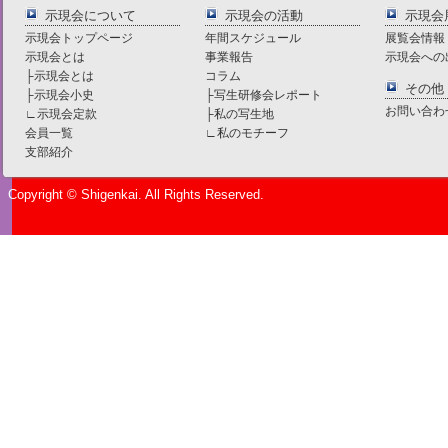
示現会について
示現会の活動
示現会
示現会トップページ
年間スケジュール
展覧会情報
示現会とは
事業報告
示現会への
├
示現会とは
コラム
その他
├
示現会小史
├
写生研修会レポート
お問い合わ
∟
示現会定款
├
私の写生地
会員一覧
∟
私のモチーフ
支部紹介
Copyright © Shigenkai. All Rights Reserved.