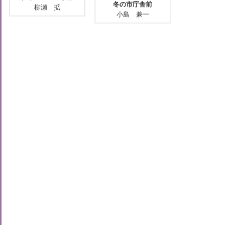
冬の市庁舎前
柳瀬 拡
小島 兼一