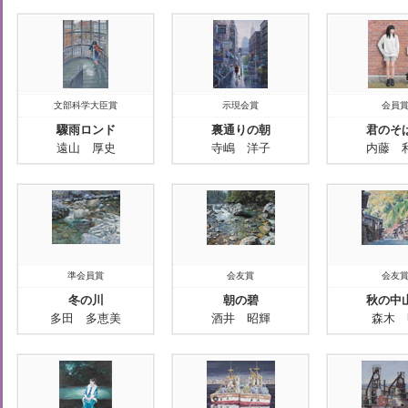
文部科学大臣賞
示現会賞
会員
驟雨ロンド
裏通りの朝
君のそ
遠山 厚史
寺嶋 洋子
内藤 
準会員賞
会友賞
会友
冬の川
朝の碧
秋の中
多田 多恵美
酒井 昭輝
森木 