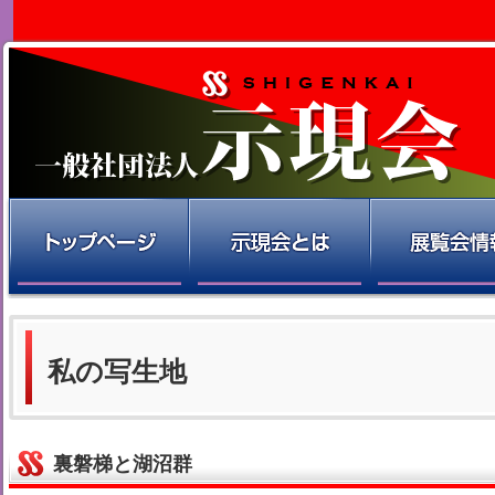
私の写生地
裏磐梯と湖沼群