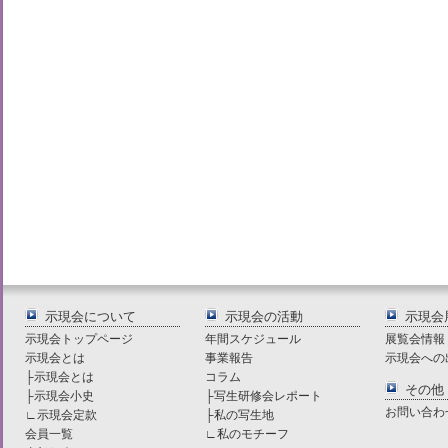
示現会について
示現会の活動
示現会
示現会トップページ
年間スケジュール
展覧会情報
示現会とは
事業報告
示現会への
├
示現会とは
コラム
その他
├
示現会小史
├
写生研修会レポート
お問い合わ
∟
示現会定款
├
私の写生地
会員一覧
∟
私のモチーフ