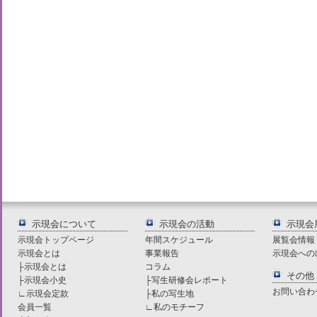
示現会について
示現会の活動
示現会
示現会トップページ
年間スケジュール
展覧会情報
示現会とは
事業報告
示現会への
├
示現会とは
コラム
その他
├
示現会小史
├
写生研修会レポート
お問い合わ
∟
示現会定款
├
私の写生地
会員一覧
∟
私のモチーフ