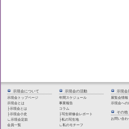
示現会について
示現会の活動
示現会
示現会トップページ
年間スケジュール
展覧会情報
示現会とは
事業報告
示現会への
├
示現会とは
コラム
その他
├
示現会小史
├
写生研修会レポート
お問い合わ
∟
示現会定款
├
私の写生地
会員一覧
∟
私のモチーフ