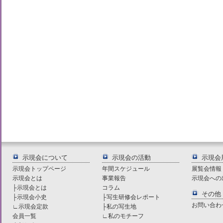
示現会について
示現会の活動
示現会
示現会トップページ
年間スケジュール
展覧会情報
示現会とは
事業報告
示現会への
├
示現会とは
コラム
その他
├
示現会小史
├
写生研修会レポート
お問い合わ
∟
示現会定款
├
私の写生地
会員一覧
∟
私のモチーフ