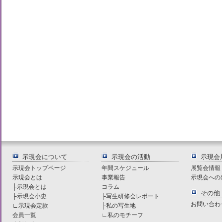
示現会について
示現会の活動
示現会
示現会トップページ
年間スケジュール
展覧会情報
示現会とは
事業報告
示現会への
├
示現会とは
コラム
その他
├
示現会小史
├
写生研修会レポート
お問い合わ
∟
示現会定款
├
私の写生地
会員一覧
∟
私のモチーフ