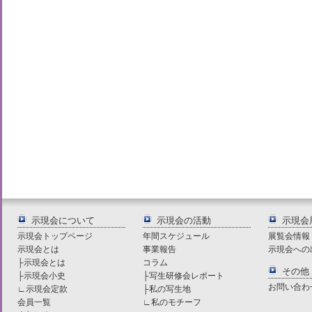
示現会について
示現会の活動
示現会
示現会トップページ
年間スケジュール
展覧会情報
示現会とは
事業報告
示現会への
├
示現会とは
コラム
その他
├
示現会小史
├
写生研修会レポート
お問い合わ
∟
示現会定款
├
私の写生地
会員一覧
∟
私のモチーフ