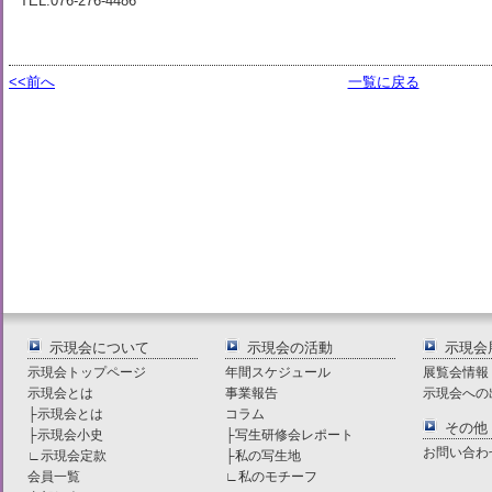
TEL:076-276-4486
<<前へ
一覧に戻る
示現会について
示現会の活動
示現会
示現会トップページ
年間スケジュール
展覧会情報
示現会とは
事業報告
示現会への
├
示現会とは
コラム
その他
├
示現会小史
├
写生研修会レポート
お問い合わ
∟
示現会定款
├
私の写生地
会員一覧
∟
私のモチーフ