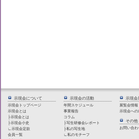
示現会について
示現会の活動
示現会
示現会トップページ
年間スケジュール
展覧会情報
示現会とは
事業報告
示現会への
├
示現会とは
コラム
その他
├
示現会小史
├
写生研修会レポート
お問い合わ
∟
示現会定款
├
私の写生地
会員一覧
∟
私のモチーフ