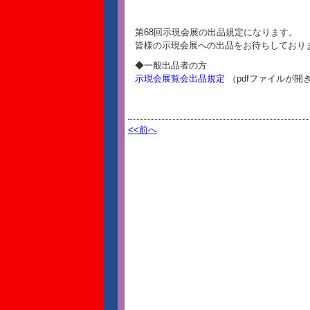
第68回示現会展の出品規定になります。
皆様の示現会展への出品をお待ちしており
◆一般出品者の方
示現会展覧会出品規定
（pdfファイルが開
<<前へ