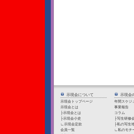
示現会について
示現会
示現会トップページ
年間スケジ
示現会とは
事業報告
├
示現会とは
コラム
├
示現会小史
├
写生研修
∟
示現会定款
├
私の写生
会員一覧
∟
私のモチ