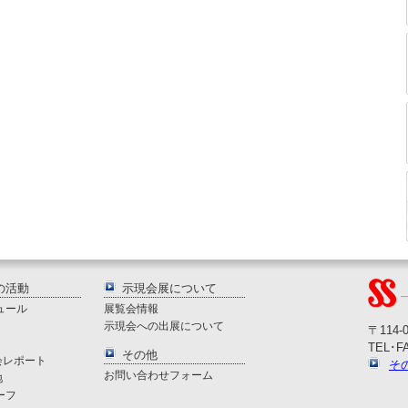
の活動
示現会展について
ュール
展覧会情報
示現会への出展について
〒114-
TEL･FA
その他
会レポート
そ
お問い合わせフォーム
地
ーフ