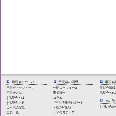
示現会について
示現会の活動
示現会
示現会トップページ
年間スケジュール
展覧会情報
示現会とは
事業報告
示現会への
├
示現会とは
コラム
その他
├
示現会小史
├
写生研修会レポート
お問い合わ
∟
示現会定款
├
私の写生地
会員一覧
∟
私のモチーフ