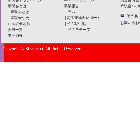
示現会とは
事業報告
示現会への
├
示現会とは
コラム
その他
├
示現会小史
├
写生研修会レポート
お問い合わ
∟
示現会定款
├
私の写生地
会員一覧
∟
私のモチーフ
支部紹介
Copyright © Shigenkai. All Rights Reserved.