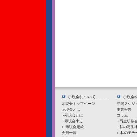
示現会について
示現会
示現会トップページ
年間スケジ
示現会とは
事業報告
├
示現会とは
コラム
├
示現会小史
├
写生研修
∟
示現会定款
├
私の写生
会員一覧
∟
私のモチ