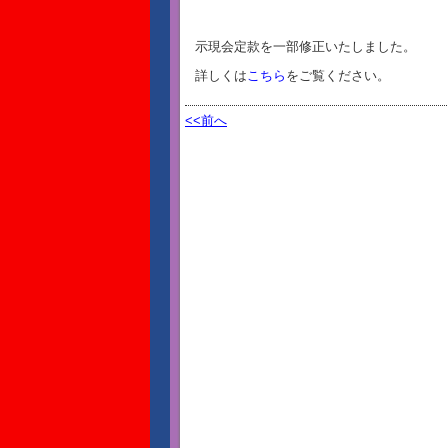
示現会定款を一部修正いたしました。
詳しくは
こちら
をご覧ください。
<<前へ