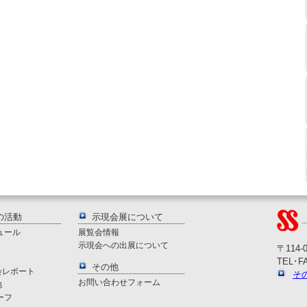
の活動
示現会展について
ュール
展覧会情報
示現会への出展について
〒114-
TEL･FA
その他
会レポート
そ
お問い合わせフォーム
地
ーフ