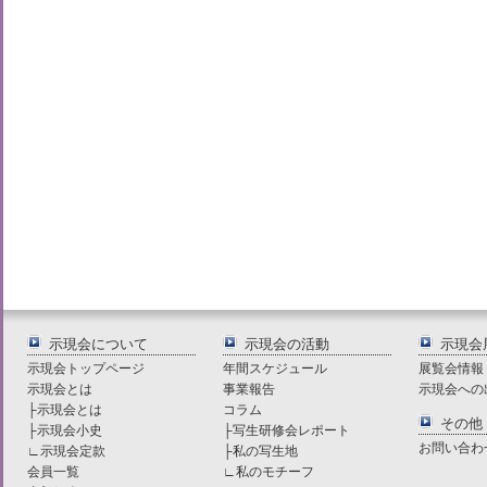
示現会について
示現会の活動
示現会
示現会トップページ
年間スケジュール
展覧会情報
示現会とは
事業報告
示現会への
├
示現会とは
コラム
その他
├
示現会小史
├
写生研修会レポート
お問い合わ
∟
示現会定款
├
私の写生地
会員一覧
∟
私のモチーフ