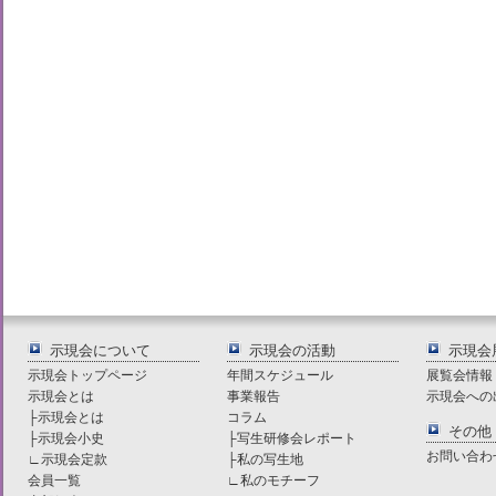
示現会について
示現会の活動
示現会
示現会トップページ
年間スケジュール
展覧会情報
示現会とは
事業報告
示現会への
├
示現会とは
コラム
その他
├
示現会小史
├
写生研修会レポート
お問い合わ
∟
示現会定款
├
私の写生地
会員一覧
∟
私のモチーフ