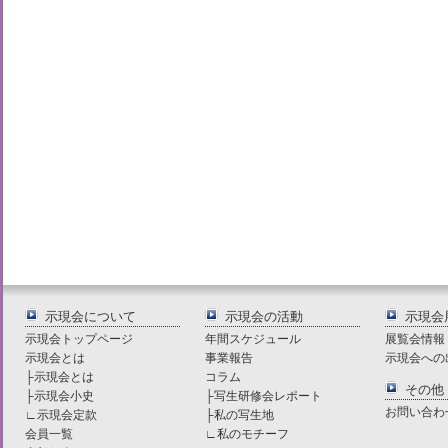
示現会について
示現会の活動
示現会
示現会トップページ
年間スケジュール
展覧会情報
示現会とは
事業報告
示現会への
├
示現会とは
コラム
その他
├
示現会小史
├
写生研修会レポート
お問い合わ
∟
示現会定款
├
私の写生地
会員一覧
∟
私のモチーフ