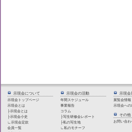
示現会について
示現会の活動
示現会
示現会トップページ
年間スケジュール
展覧会情報
示現会とは
事業報告
示現会への
├
示現会とは
コラム
その他
├
示現会小史
├
写生研修会レポート
お問い合わ
∟
示現会定款
├
私の写生地
会員一覧
∟
私のモチーフ