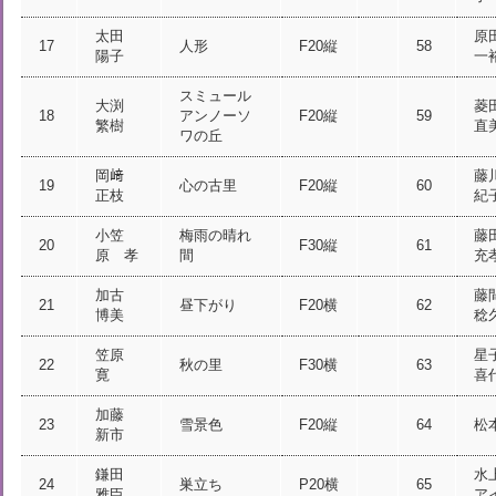
太田
原
17
人形
F20縦
58
陽子
一
スミュール
大渕
菱
18
アンノーソ
F20縦
59
繁樹
直
ワの丘
岡﨑
藤
19
心の古里
F20縦
60
正枝
紀
小笠
梅雨の晴れ
藤
20
F30縦
61
原 孝
間
充
加古
藤
21
昼下がり
F20横
62
博美
稔
笠原
星
22
秋の里
F30横
63
寛
喜
加藤
23
雪景色
F20縦
64
松
新市
鎌田
水
24
巣立ち
P20横
65
雅臣
ア