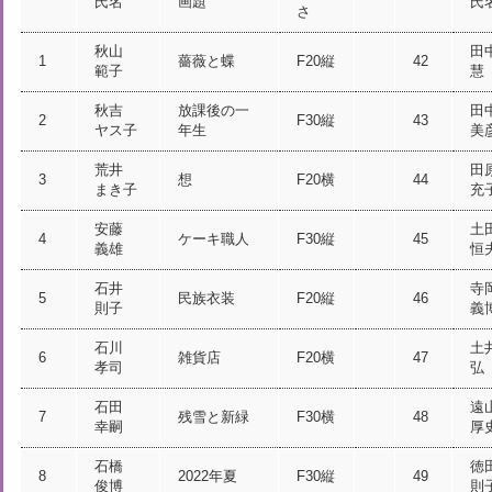
氏名
画題
氏
さ
秋山
田
1
薔薇と蝶
F20縦
42
範子
慧
秋吉
放課後の一
田
2
F30縦
43
ヤス子
年生
美
荒井
田
3
想
F20横
44
まき子
充
安藤
土
4
ケーキ職人
F30縦
45
義雄
恒
石井
寺
5
民族衣装
F20縦
46
則子
義
石川
土
6
雑貨店
F20横
47
孝司
弘
石田
遠
7
残雪と新緑
F30横
48
幸嗣
厚
石橋
徳
8
2022年夏
F30縦
49
俊博
則