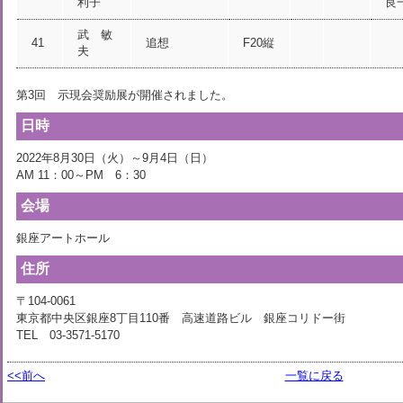
利子
良
武 敏
41
追想
F20縦
夫
第3回 示現会奨励展が開催されました。
日時
2022年8月30日（火）～9月4日（日）
AM 11：00～PM 6：30
会場
銀座アートホール
住所
〒104-0061
東京都中央区銀座8丁目110番 高速道路ビル 銀座コリドー街
TEL 03-3571-5170
<<前へ
一覧に戻る