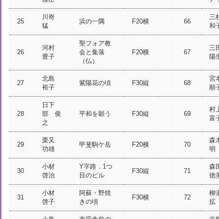
川嵜
三
25
浜の一隅
F20横
66
猛
和
聖フォア教
河村
三
26
会と集落
F20横
67
豊子
陽
（仏）
北島
宮
27
紫陽花の頃
F30縦
68
裕子
順
日下
村
28
部 俊
平和を願う
F30縦
69
富
之
栗又
森
29
甲斐駒ケ岳
F20横
70
功雄
明
小材
Y字路．1つ
森
30
F30縦
71
啓治
目のビル
徳
小材
阿蘇・野焼
柳
31
F30横
72
啓子
きの頃
拡