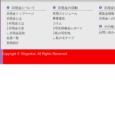
示現会について
示現会の活動
示現会
示現会トップページ
年間スケジュール
展覧会情報
示現会とは
事業報告
示現会への
├
示現会とは
コラム
その他
├
示現会小史
├
写生研修会レポート
お問い合わ
∟
示現会定款
├
私の写生地
会員一覧
∟
私のモチーフ
支部紹介
Copyright © Shigenkai. All Rights Reserved.