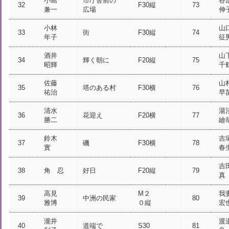
小島
市庁舎前の
谷
32
F30縦
73
兼一
広場
伸
小林
山
33
街
F30縦
74
年子
征
酒井
山
34
輝く朝に
F20縦
75
昭輝
千
佐藤
山
35
塔のある村
F30横
76
祐治
早
清水
湯
36
花迎え
F20横
77
勝二
廸
鈴木
吉
37
磯
F30横
78
實
春
吉
38
角 忍
好日
F20縦
79
真
高見
M２
我
39
中洲の民家
80
雅博
０縦
宏
瀧井
渡
40
道端で
S30
81