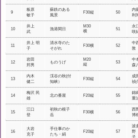
板原
蘇鉄のある
内
9
F30縦
50
敏子
風景
利
井上
M30
永
10
漁港閑日
51
横
武
咲
井上 明
清水寺のた
中
11
F30横
52
子
そがれ
敦
岩田
M20
中
12
ものうげ
53
縦
邦男
森
内木
渓谷の秋(付
成
13
F30縦
54
健二
知峡）
禎
梅沢 民
錦
14
北の番屋
F20縦
55
雄
重
江口
初秋の根子
西
15
F30横
56
登
岳
博
波
大岩
手仕事のか
16
F20縦
57
野
充子
たち・絹
子