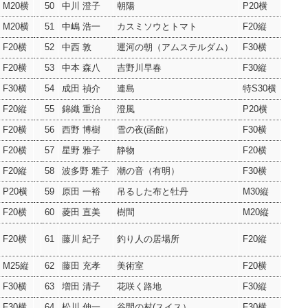
M20横
50
中川 澄子
朝陽
P20横
M20横
51
中嶋 浩一
カスミソウとトマト
F20縦
F20横
52
中西 敦
運河の朝（アムステルダム）
F30横
F20横
53
中本 森八
吉野川早春
F30縦
F30横
54
成田 禎介
連島
特S30横
F20縦
55
錦織 重治
澄風
P20横
F20横
56
西野 博樹
雪の夜(函館）
F30横
F20横
57
星野 雅子
静物
F20横
F20縦
58
波多野 雅子
潮の音（有明）
F30横
P20横
59
原田 一裕
吊るした布と牡丹
M30縦
F20横
60
菱田 直美
樹間
M20縦
F20横
61
藤川 紀子
釣り人の居場所
F20縦
M25縦
62
藤田 充孝
美術室
F20横
F30横
63
増田 清子
花咲く路地
F30縦
F30横
64
松川 伸一
谷間の村(スイス）
F30横