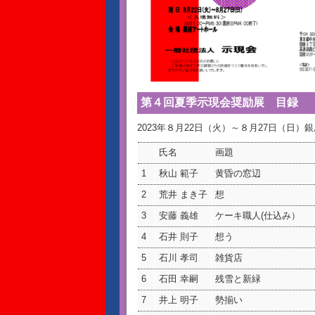
第４回夏季示現会奨励展 目録
2023年８月22日（火）～８月27日（日）
氏名
画題
1
秋山 範子
黄昏の窓辺
2
荒井 まき子
想
3
安藤 義雄
ケーキ職人(仕込み）
4
石井 則子
想う
5
石川 孝司
雑貨店
6
石田 幸嗣
残雪と新緑
7
井上 明子
勢揃い