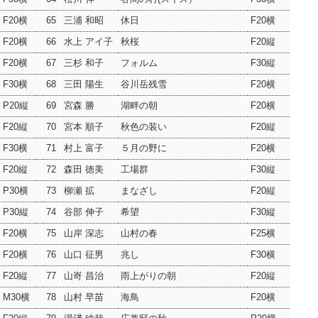
F20横
65
三浦 和昭
休日
F20横
F20横
66
水上 アイ子
秋桜
F20縦
F20横
67
三杉 和子
フォルム
F30縦
F30横
68
三田 陽生
谷川岳残雪
F20横
P20縦
69
宮森 勝
湖畔の朝
F20横
F20縦
70
宮本 順子
秋色の装い
F20縦
F30横
71
村上 富子
５月の野に
F20横
F20縦
72
森田 徳美
工場群
F30縦
P30横
73
柳瀬 拡
まなざし
F20縦
P30縦
74
谷部 伸子
希望
F30縦
F20横
75
山岸 深志
山村の春
F25横
F20横
76
山口 征男
兆し
F30横
F20縦
77
山嵜 昌治
雨上がりの朝
F20縦
M30横
78
山村 早苗
海鳥
F20横