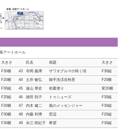
銀座アートホール
大きさ
氏名
画題
大きさ
F30横
43
寺岡 義博
サワオグルマの咲く頃
F30縦
F20横
44
土井 敏弘
御手洗渓谷秋景
F20横
F30縦
45
遠山 厚史
初夏便り
変20横
F20縦
46
徳田 則子
トゥシューズ
F30縦
F20横
47
内木 健二
風のメッセンジャー
F30縦
F30横
48
内藤 利博
窓辺
F20縦
F30横
49
永江 咲紀子
希望
F30縦