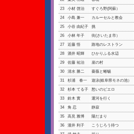
23
小材 啓治
すぐろ野(阿蘇）
24
小島 兼一
カルーセルと教会
25
小谷 由紀子
挑
26
小林 年子
街(さいたま市）
27
近藤 悟
路地のレストラン
28
酒井 昭輝
ひかりふる水辺
29
佐藤 祐治
崖の村
30
清水 勝二
薔薇と蜥蜴
31
杉浦 春一
遊泳(岐阜県モネの池）
32
杉本 てる子
愁いのピエロ
33
鈴木 實
運河を行く
34
角 忍
静寂
35
高見 雅博
陽だまり
36
瀧井 利子
こうじろう待つ