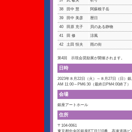
37
武 敏夫
祈り
38
田中 慧
阿蘇根子岳
39
田中 美彦
暦日
40
田原 充子
貝のある静物
41
田 修
涼風
42
土田 恒夫
雨の街
第4回 示現会奨励展が開催されます。
日時
2023年８月22日（火）～８月27日（日）
AM 11:00～PM6:30（最終日PM4:00終了）
会場
銀座アートホール
住所
〒104-0061
東京都中央区銀座8丁目110番 高速道路