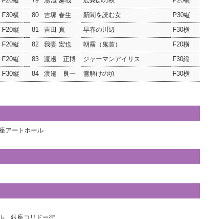
F20縦
79
湯淺 廸哉
広兼邸の秋
P20横
F30横
80
吉塚 春生
新聞を読む女
P30縦
F20縦
81
吉田 真
早春の川辺
F30横
F20縦
82
我妻 宏也
朝霧（鬼首）
F20横
F20縦
83
渡邊 正博
ジャーマンアイリス
F30縦
F30縦
84
渡邉 良一
雪解けの頃
F30横
銀座アートホール
ビル 銀座コリドー街