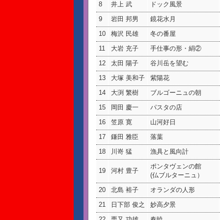
8
井上 武
ドック風景
9
岩田 邦男
鏡花水月
10
梅沢 民雄
冬の番屋
11
大岩 充子
手仕事の形・絹②
12
太田 陽子
谷川岳を望む
13
大塚 美和子
紫陽花
14
大渕 繁樹
ブルゴーニュの朝
15
岡田 慶一
パスタの店
16
笠原 寛
山河好日
17
鎌田 雅臣
落葉
18
川嵜 猛
漁具と風向計
ポンタヴェンの館
19
河村 豊子
(仏ブルターニュ）
20
北島 裕子
オランダの人形
21
日下部 俊之
妙高夕景
22
栗又 功雄
春暁