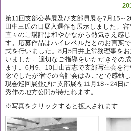
2
第11回支部公募展及び支部員展を7月15～
田中三氏の日展入選作も展示しました。審
直々のご講評は和やかながら熱気さえ感
す。応募作品はハイレベルだとのお言葉で
式を行いました。8月5日井上常務理事を
いました。適切なご指導をいただきその成
ます。6月9、10日山古志で支部写生会を
念でしたが宿での合評会はみごとで感動し
現会巡回展並びに支部展を11月18～24日
秀作の地方公開が待たれます。
※写真をクリックすると拡大されます