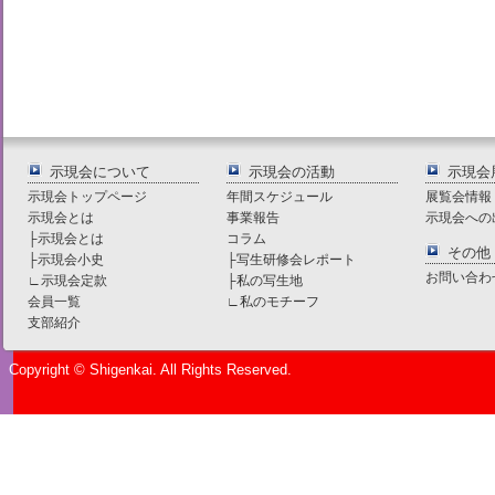
示現会について
示現会の活動
示現会
示現会トップページ
年間スケジュール
展覧会情報
示現会とは
事業報告
示現会への
├
示現会とは
コラム
その他
├
示現会小史
├
写生研修会レポート
お問い合わ
∟
示現会定款
├
私の写生地
会員一覧
∟
私のモチーフ
支部紹介
Copyright © Shigenkai. All Rights Reserved.