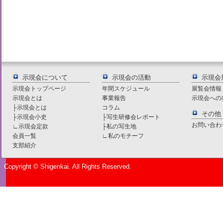
示現会について
示現会の活動
示現会
示現会トップページ
年間スケジュール
展覧会情報
示現会とは
事業報告
示現会への
├
示現会とは
コラム
その他
├
示現会小史
├
写生研修会レポート
お問い合わ
∟
示現会定款
├
私の写生地
会員一覧
∟
私のモチーフ
支部紹介
Copyright © Shigenkai. All Rights Reserved.