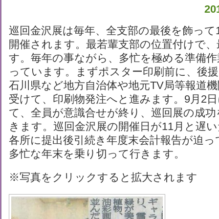
2
巡回金沢展は毎年、全支部の最後を飾って1
開催されます。最若輩支部の位置付けで、
す。毎年の事ながら、多忙を極める準備作
っています。まずポスター印刷前に、後援
石川県など地方自治体や地元TV局等報道
受けて、印刷物発注へと進みます。9月2
て、全員が意識合せが終り、巡回展の成功
きます。巡回金沢展の開催日が11月と遅
各所に提出後引続き年度末会計報告が迫っ
多忙な年末を乗り切って行きます。
※写真をクリックすると拡大されます