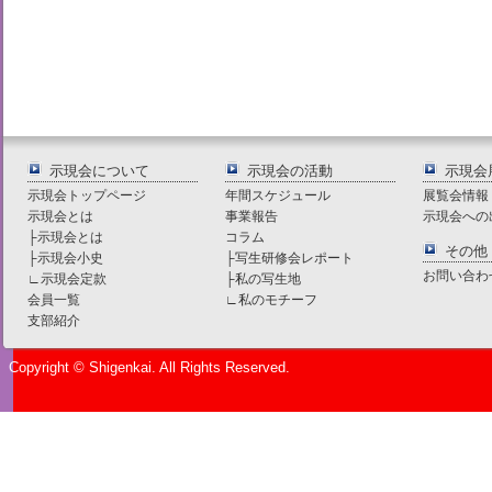
示現会について
示現会の活動
示現会
示現会トップページ
年間スケジュール
展覧会情報
示現会とは
事業報告
示現会への
├
示現会とは
コラム
その他
├
示現会小史
├
写生研修会レポート
お問い合わ
∟
示現会定款
├
私の写生地
会員一覧
∟
私のモチーフ
支部紹介
Copyright © Shigenkai. All Rights Reserved.