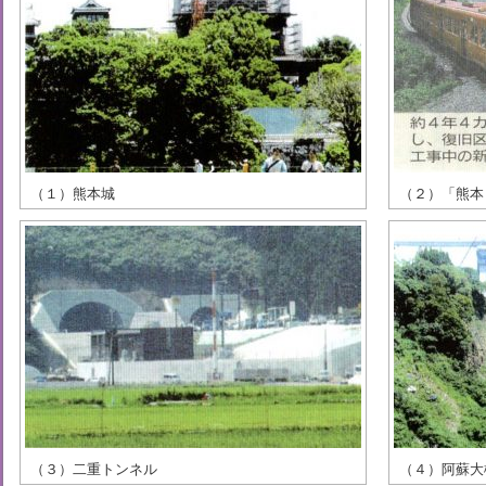
（１）熊本城
（２）「熊本日
（３）二重トンネル
（４）阿蘇大