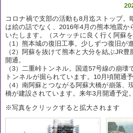
2
コロナ禍で支部の活動も8月迄ストップ。
は絵の話でなく、2016年4月の熊本地震
いたします。（スケッチに良く行く阿蘇を
（1）熊本城の復旧工事。少しずつ復旧が
（2）阿蘇を抜けて熊本と大分を結ぶJR豊
開通。
（3）二重峠トンネル。国道57号線の崩壊
トンネルが掘られています。10月頃開通
（4）南阿蘇とつながる阿蘇大橋が崩落、
橋が建設されています。来年3月開通予定
※写真をクリックすると拡大されます