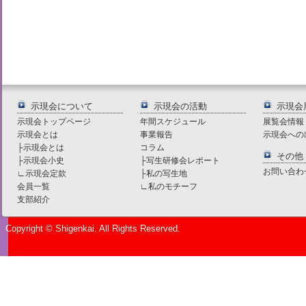
示現会について
示現会の活動
示現会
示現会トップページ
年間スケジュール
展覧会情報
示現会とは
事業報告
示現会への
├
示現会とは
コラム
その他
├
示現会小史
├
写生研修会レポート
お問い合わ
∟
示現会定款
├
私の写生地
会員一覧
∟
私のモチーフ
支部紹介
Copyright © Shigenkai. All Rights Reserved.