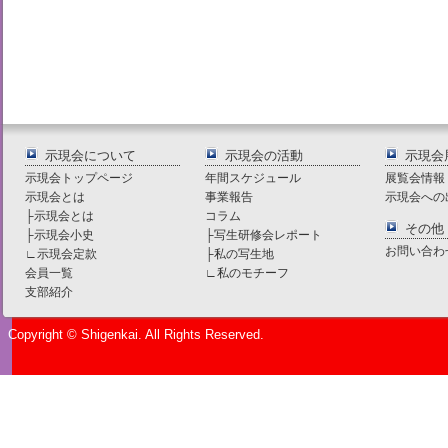
示現会について
示現会の活動
示現会
示現会トップページ
年間スケジュール
展覧会情報
示現会とは
事業報告
示現会への
├
示現会とは
コラム
その他
├
示現会小史
├
写生研修会レポート
お問い合わ
∟
示現会定款
├
私の写生地
会員一覧
∟
私のモチーフ
支部紹介
Copyright © Shigenkai. All Rights Reserved.