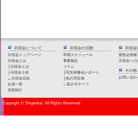
示現会について
示現会の活動
示現会
示現会トップページ
年間スケジュール
展覧会情報
示現会とは
事業報告
示現会への
├
示現会とは
コラム
その他
├
示現会小史
├
写生研修会レポート
お問い合わ
∟
示現会定款
├
私の写生地
会員一覧
∟
私のモチーフ
支部紹介
Copyright © Shigenkai. All Rights Reserved.