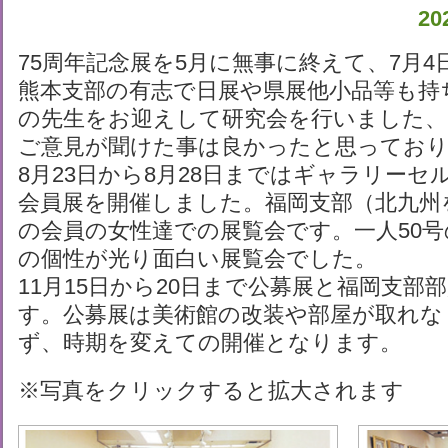
2
75周年記念展を5月に無事に終えて、7月4
熊本支部の有志で日展や県展他小品等も持
の先生をお迎えして研究会を行いました、
ご意見が聞けた事は良かったと思ってお
8月23日から8月28日まではギャラリーセ
会員展を開催しました。福岡支部（北九州
の会員の女性達での展覧会です。一人50
の個性が光り面白い展覧会でした。
11月15日から20日まで公募展と福岡支部
す。公募展は美術館の改装や部屋が取れな
ず、時期を変えての開催となります。
※写真をクリックすると拡大されます